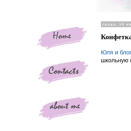
среда, 16 ав
Конфетка
Юля и блог
школьную к