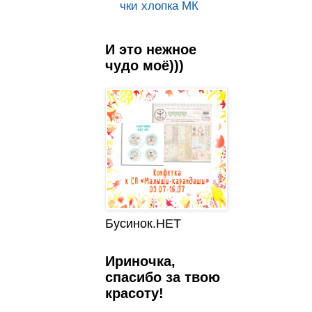
чки хлопка МК
И это нежное
чудо моё)))
Бусинок.НЕТ
Ириночка,
спасибо за твою
красоту!