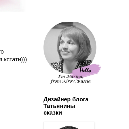
го
 кстати)))
Дизайнер блога
Татьянины
сказки