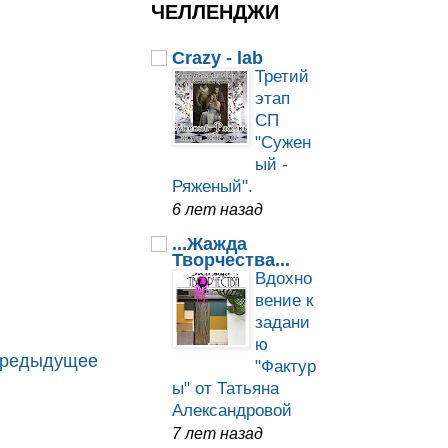
ЧЕЛЛЕНДЖИ
Crazy - lab
Третий
этап
СП
"Сужен
ый -
Ряженый".
6 лет назад
...Жажда
Творчества...
Вдохно
вение к
задани
ю
редыдущее
"Фактур
ы" от Татьяна
Александровой
7 лет назад