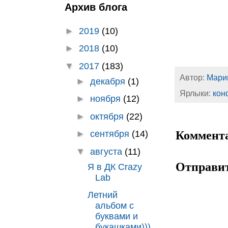
Архив блога
►
2019
(10)
►
2018
(10)
▼
2017
(183)
Автор:
Мари
►
декабря
(1)
Ярлыки:
кон
►
ноября
(12)
►
октября
(22)
Коммента
►
сентября
(14)
▼
августа
(11)
Отправи
Я в ДК Crazy
Lab
Летний
альбом с
буквами и
букашками)))