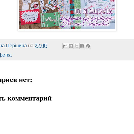
на Першина
на
22:00
фетка
риев нет:
ть комментарий