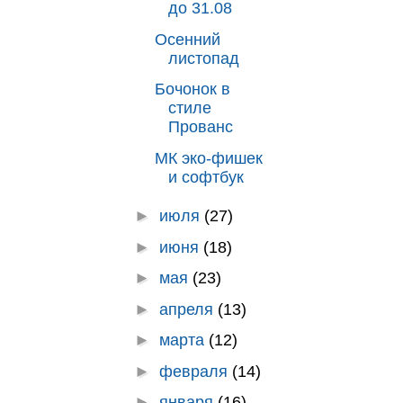
до 31.08
Осенний
листопад
Бочонок в
стиле
Прованс
МК эко-фишек
и софтбук
►
июля
(27)
►
июня
(18)
►
мая
(23)
►
апреля
(13)
►
марта
(12)
►
февраля
(14)
►
января
(16)