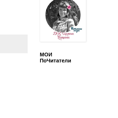
МОИ
ПоЧитатели