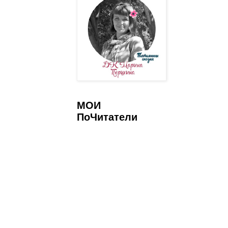
МОИ
ПоЧитатели