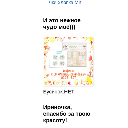
чки хлопка МК
И это нежное
чудо моё)))
Бусинок.НЕТ
Ириночка,
спасибо за твою
красоту!