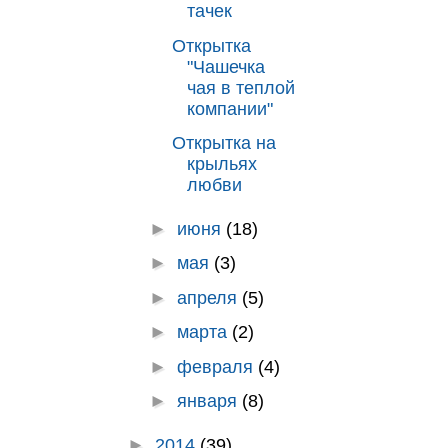
тачек
Открытка
"Чашечка
чая в теплой
компании"
Открытка на
крыльях
любви
►
июня
(18)
►
мая
(3)
►
апреля
(5)
►
марта
(2)
►
февраля
(4)
►
января
(8)
►
2014
(39)