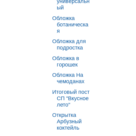
универсальн
ый
Обложка
ботаническа
я
Обложка для
подростка
Обложка в
горошек
Обложка На
чемоданах
Итоговый пост
СП "Вкусное
лето"
Открытка
Арбузный
коктейль