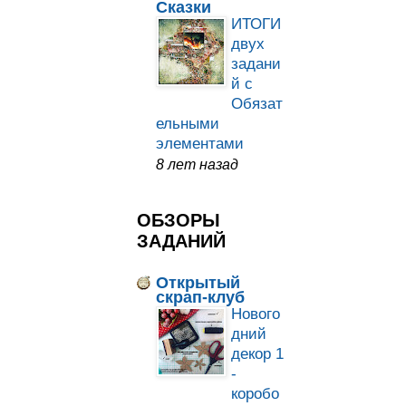
Сказки
ИТОГИ
двух
задани
й с
Обязат
ельными
элементами
8 лет назад
ОБЗОРЫ
ЗАДАНИЙ
Открытый
скрап-клуб
Нового
дний
декор 1
-
коробо