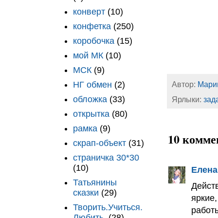
конверт
(10)
конфетка
(250)
коробочка
(15)
мой МК
(10)
МСК
(9)
НГ обмен
(2)
Автор:
Мари
обложка
(33)
Ярлыки:
зад
открытка
(80)
рамка
(9)
10 комме
скрап-объект
(31)
страничка 30*30
(10)
Елена
Татьянины
Дейст
сказки
(29)
яркие
Творить.Учиться.
работы
Любить.
(28)