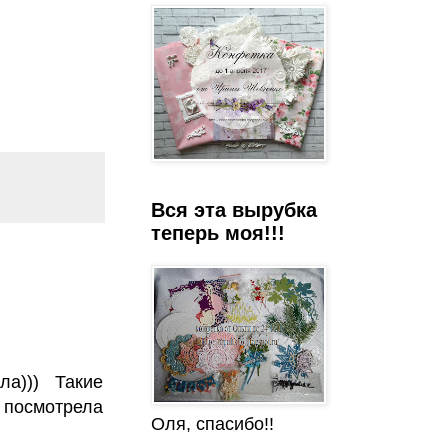
Вся эта вырубка
теперь моя!!!
ла))) Такие
 посмотрела
Оля, спасибо!!