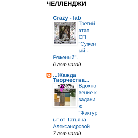
ЧЕЛЛЕНДЖИ
Crazy - lab
Третий
этап
СП
"Сужен
ый -
Ряженый".
6 лет назад
...Жажда
Творчества...
Вдохно
вение к
задани
ю
"Фактур
ы" от Татьяна
Александровой
7 лет назад